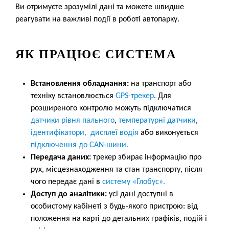
Ви отримуєте зрозумілі дані та можете швидше
реагувати на важливі події в роботі автопарку.
ЯК ПРАЦЮЄ СИСТЕМА
Встановлення обладнання:
на транспорт або
техніку встановлюється
GPS-трекер
. Для
розширеного контролю можуть підключатися
датчики рівня пального
,
температурні датчики
,
ідентифікатори, дисплеї водія
або виконується
підключення до CAN-шини.
Передача даних:
трекер збирає інформацію про
рух, місцезнаходження та стан транспорту, після
чого передає дані в
систему «Глобус».
Доступ до аналітики:
усі дані доступні в
особистому кабінеті з будь-якого пристрою: від
положення на карті до детальних графіків, подій і