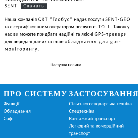
SENT
Скачать
Наша компанія
СКТ “Глобус”
надає послуги
SENT-GEO
та є сертифікованим оператором послуги
e-TOLL
. Також у
нас ви можете придбати надійні та якісні
GPS-трекери
для передачі даних та інше
обладнання для gps-
моніторингу
.
Наступна новина
ПРО СИСТЕМУ
ЗАСТОСУВАНН
Функції
Сільськогосподарська техніка
Обладнання
Спецтехніка
Софт
Вантажний транспорт
Легковий та комерційний
транспорт