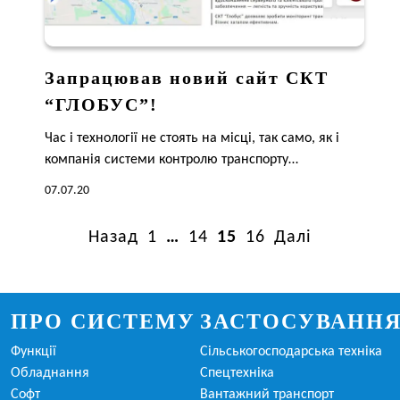
Запрацював новий сайт СКТ
“ГЛОБУС”!
Час і технології не стоять на місці, так само, як і
компанія системи контролю транспорту…
07.07.20
Назад
1
…
14
15
16
Далі
ПРО СИСТЕМУ
ЗАСТОСУВАНН
Функції
Сільськогосподарська техніка
Обладнання
Спецтехніка
Софт
Вантажний транспорт